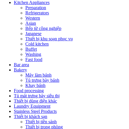
Kitchen Appliances
Preparation
Refrigerators
Western
Asian
Bếp từ công nghiệp
Japanese
Thiết bị khu soạn phục vụ
Cold kitchen
Buffet
Washing
Fast food
Bar area
Bakery
Máy làm bánh
Tủ trưng bày bánh
Khay bánh
Food processing
Tủ mát trưng bày siêu thị
Thiết bị dùng điện khác
Laundry Equipment
Stainless Steel Products
Thiết bị khách sạn
Thiết bị tiền sảnh
Thiết bị trong phòng