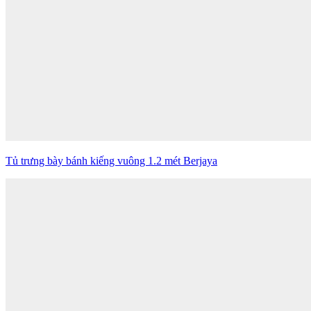
Tủ trưng bày bánh kiếng vuông 1.2 mét Berjaya