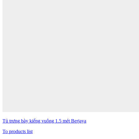
Tủ trưng bày kiếng vuông 1.5 mét Berjaya
To products list