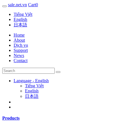
sale.net.vn
Cart
0
Tiếng Việt
English
日本語
Home
About
Dịch vụ
Support
News
Contact
Language - English
Tiếng Việt
English
日本語
Products