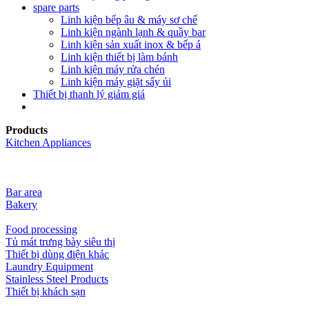
spare parts
Linh kiện bếp âu & máy sơ chế
Linh kiện ngành lạnh & quầy bar
Linh kiện sản xuất inox & bếp á
Linh kiện thiết bị làm bánh
Linh kiện máy rửa chén
Linh kiện máy giặt sấy ủi
Thiết bị thanh lý giảm giá
Products
Kitchen Appliances
Bar area
Bakery
Food processing
Tủ mát trưng bày siêu thị
Thiết bị dùng điện khác
Laundry Equipment
Stainless Steel Products
Thiết bị khách sạn