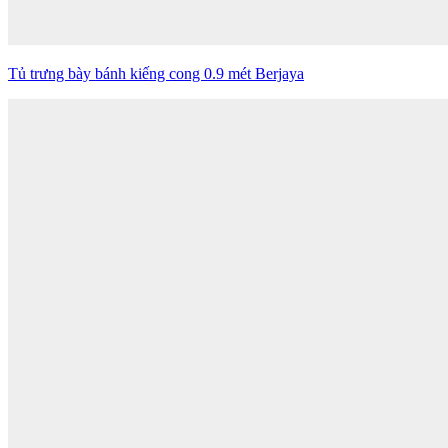
Tủ trưng bày bánh kiếng cong 0.9 mét Berjaya