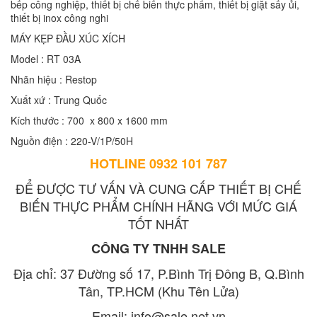
bếp công nghiệp, thiết bị chế biến thực phẩm, thiết bị giặt sấy ủi,
thiết bị inox công nghi
MÁY KẸP ĐẦU XÚC XÍCH
Model : RT 03A
Nhãn hiệu : Restop
Xuất xứ : Trung Quốc
Kích thước : 700 x 800 x 1600 mm
Nguồn điện : 220-V/1P/50H
HOTLINE 0932 101 787
ĐỂ ĐƯỢC TƯ VẤN VÀ CUNG CẤP THIẾT BỊ CHẾ
BIẾN THỰC PHẨM CHÍNH HÃNG VỚI MỨC GIÁ
TỐT NHẤT
CÔNG TY TNHH SALE
Địa chỉ: 37 Đường số 17, P.Bình Trị Đông B, Q.Bình
Tân, TP.HCM (Khu Tên Lửa)
Email: info@sale.net.vn