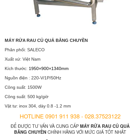
MÁY RỬA RAU CỦ QUẢ BĂNG CHUYỀN
Phân phối: SALECO
Xuất xứ: Việt Nam
Kích thước:
1950×900×1340mm
Nguồn điện : 220-V/1P/50Hz
Công suất: 1500W
Công suất: 500 kg/giờ
Vật tư: inox 304, dày 0.8 -1.2 mm
HOTLINE 0901 911 938 - 028.37523122
ĐỂ ĐƯỢC TƯ VẤN VÀ CUNG CẤP
MÁY RỬA RAU CỦ QUẢ
BĂNG CHUYỀN
CHÍNH HÃNG VỚI MỨC GIÁ TỐT NHẤT