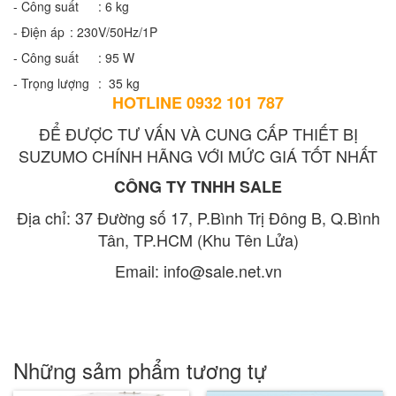
- Công suất
: 6 kg
- Điện áp
: 230V/50Hz/1P
- Công suất
: 95 W
- Trọng lượng
: 35 kg
HOTLINE 0932 101 787
ĐỂ ĐƯỢC TƯ VẤN VÀ CUNG CẤP THIẾT BỊ
SUZUMO CHÍNH HÃNG VỚI MỨC GIÁ TỐT NHẤT
CÔNG TY TNHH SALE
Địa chỉ: 37 Đường số 17, P.Bình Trị Đông B, Q.Bình
Tân, TP.HCM (Khu Tên Lửa)
Email: info@sale.net.vn
Những sảm phẩm tương tự