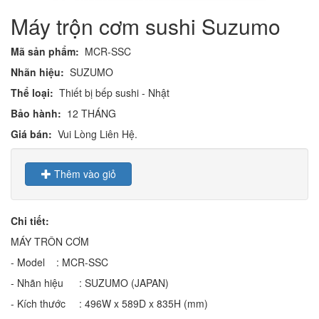
Máy trộn cơm sushi Suzumo
Mã sản phẩm:
MCR-SSC
Nhãn hiệu:
SUZUMO
Thể loại:
Thiết bị bếp sushi - Nhật
Bảo hành:
12 THÁNG
Giá bán:
Vui Lòng Liên Hệ.
Thêm vào giỏ
Chi tiết:
MÁY TRÔN CƠM
- Model
: MCR-SSC
- Nhãn hiệu
: SUZUMO (JAPAN)
- Kích thước
: 496W x 589D x 835H (mm)