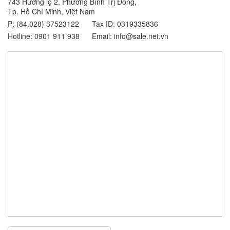
743 Hương lộ 2, Phường Bình Trị Đông,
Tp. Hồ Chí Minh, Việt Nam
P:
(84.028) 37523122
Tax ID: 0319335836
Hotline: 0901 911 938
Email: info@sale.net.vn