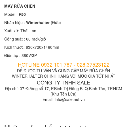
MÁY RỬA CHÉN
Model :
P50
Nhãn hiệu :
Winterhalter
(Đức)
Xuất xứ: Thái Lan
Công suất : 60 rack/giờ
Kích thước: 630x720x1460mm
Điện áp : 380V/3P
HOTLINE 0932 101 787 - 028.37523122
ĐỂ ĐƯỢC TƯ VẤN VÀ CUNG CẤP MÁY RỬA CHÉN
WINTERHALTER
CHÍNH HÃNG VỚI MỨC GIÁ TỐT NHẤT
CÔNG TY TNHH SALE
Địa chỉ: 37 Đường số 17, P.Bình Trị Đông B, Q.Bình Tân, TP.HCM
(Khu Tên Lửa)
Email: info@sale.net.vn