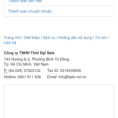
Thanh toán tiền mặt
Thanh toán chuyển khoản
Trang chủ
/
Giới thiệu
/
Dịch vụ
/
Hướng dẫn sử dụng
/
Tin tức
/
Liên hệ
Công ty TNHH Thời Đại Sale
743 Hương lộ 2, Phường Bình Trị Đông,
Tp. Hồ Chí Minh, Việt Nam
P:
(84.028) 37523122
Tax ID: 0319335836
Hotline: 0901 911 938
Email: info@sale.net.vn