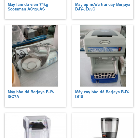
Máy làm đá viên 74kg
Máy ép nước trái cây Berjaya
Scotsman
AC126AS
BJY-JE65C
Máy bào đá Berjaya
BJY-
Máy xay bào đá Berjaya
BJY-
ISC7A
IS18