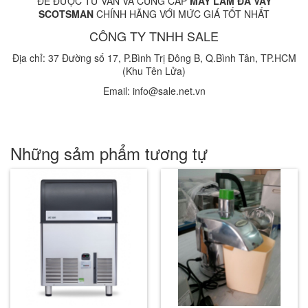
ĐỂ ĐƯỢC TƯ VẤN VÀ CUNG CẤP
MÁY
LÀM ĐÁ VẢY
SCOTSMAN
CHÍNH HÃNG VỚI MỨC GIÁ TỐT NHẤT
CÔNG TY TNHH SALE
Địa chỉ: 37 Đường số 17, P.Bình Trị Đông B, Q.Bình Tân, TP.HCM
(Khu Tên Lửa)
Email: info@sale.net.vn
Những sảm phẩm tương tự