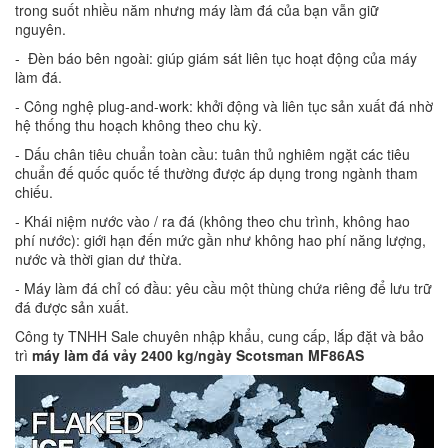
trong suốt nhiều năm nhưng máy làm đá của bạn vẫn giữ
nguyên.
- Đèn báo bên ngoài: giúp giám sát liên tục hoạt động của máy
làm đá.
- Công nghệ plug-and-work: khởi động và liên tục sản xuất đá nhờ
hệ thống thu hoạch không theo chu kỳ.
- Dấu chân tiêu chuẩn toàn cầu: tuân thủ nghiêm ngặt các tiêu
chuẩn đế quốc quốc tế thường được áp dụng trong ngành tham
chiếu.
- Khái niệm nước vào / ra đá (không theo chu trình, không hao
phí nước): giới hạn đến mức gần như không hao phí năng lượng,
nước và thời gian dư thừa.
- Máy làm đá chỉ có đầu: yêu cầu một thùng chứa riêng để lưu trữ
đá được sản xuất.
Công ty TNHH Sale chuyên nhập khẩu, cung cấp, lắp đặt và bảo
trì
máy làm đá vảy 2400 kg/ngày Scotsman MF86AS