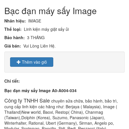
Bạc đạn máy sấy Image
Nhãn hiệu:
IMAGE
Thể loại:
Linh kiện máy giặt sấy ủi
Bảo hành:
3 THÁNG
Giá bán:
Vui Lòng Liên Hệ.
Thêm vào giỏ
Chi tiết:
Bạc đạn máy sấy Image
A0-A004-034
Công ty TNHH Sale
chuyên sửa chữa, bảo hành, bảo trì,
cung cấp linh kiện các hãng như: Berjaya ( Malaysia), Image (
Thailand)New world, Baoxi, Restop( China), Chanmag
(Taiwan),Dolphin (Korea), Suzumo, Panasonic (Japan),
Winterhalter, Rational, Ubert (Germany), Sirman, Angelo po,
Modular, Scotsman, Rancilio, Sidi, Redi, Renzacci (Italy),