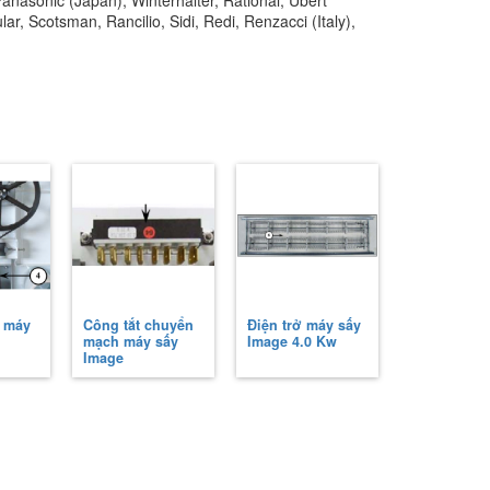
nasonic (Japan), Winterhalter, Rational, Ubert
, Scotsman, Rancilio, Sidi, Redi, Renzacci (Italy),
a máy
Công tắt chuyển
Điện trở máy sấy
mạch máy sấy
Image 4.0 Kw
Image