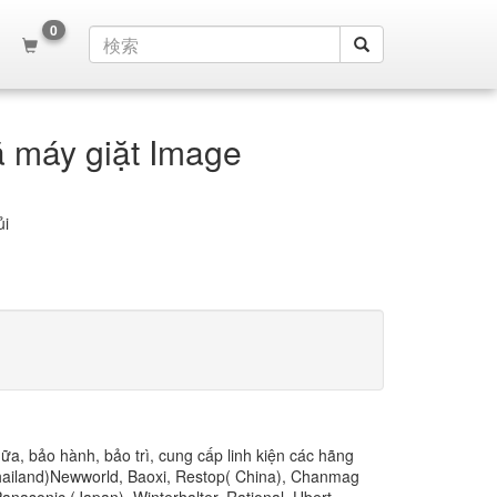
0
ã máy giặt Image
̉i
ảo hành, bảo trì, cung cấp linh kiện các hãng
Thailand)Newworld, Baoxi, Restop( China), Chanmag