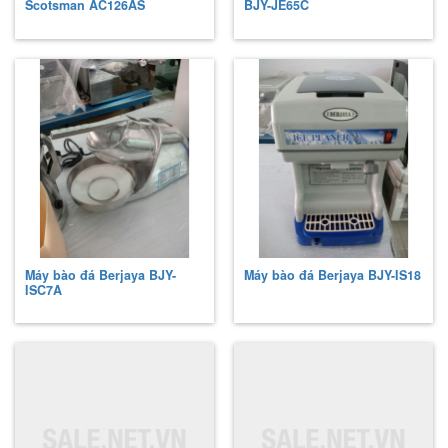
Scotsman
AC126AS
BJY-JE65C
Máy bào đá Berjaya
BJY-
Máy bào đá Berjaya
BJY-IS18
ISC7A