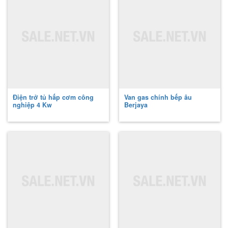
Điện trở tủ hấp cơm công
Van gas chính bếp âu
nghiệp 4 Kw
Berjaya