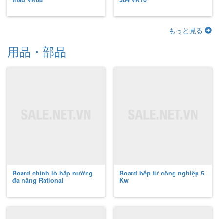
thau VK08
304 VK10
もっと見る
用品・部品
Board chính lò hấp nướng
Board bếp từ công nghiệp 5
đa năng Rational
Kw