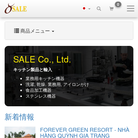
0
商品メニュー
SALE Co., Ltd.
キッチン製品と輸入
業務用キッチン機器
洗濯, 乾燥, 業務用, アイロンがけ
食品加工機器
ステンレス機器
新着情報
FOREVER GREEN RESORT - NHÀ
HÀNG QUỲNH GIA TRANG