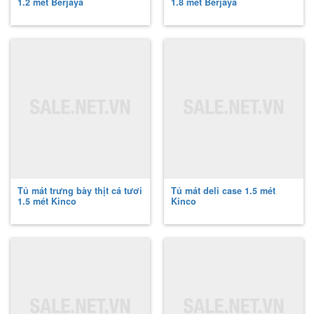
1.2 mét Berjaya
1.8 mét Berjaya
Tủ mát trưng bày thịt cá tươi
Tủ mát deli case 1.5 mét
1.5 mét Kinco
Kinco